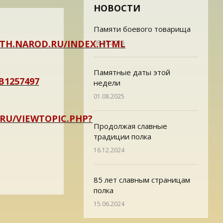
НОВОСТИ
Памяти боевого товарища
TH.NAROD.RU/INDEX.HTML
08.07.2026
Памятные даты этой
B1257497
недели
01.08.2025
RU/VIEWTOPIC.PHP?
Продолжая славные
традиции полка
16.12.2024
85 лет славным страницам
полка
15.06.2024