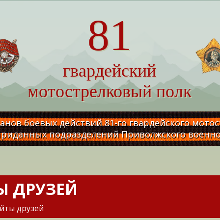
81
гвардейский
мотострелковый полк
анов боевых действий 81-го гвардейского мото
приданных подразделений Приволжского военно
Ы ДРУЗЕЙ
йты друзей