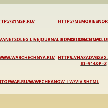
TP://81MSP.RU/
HTTP://MEMORIESNOR
IVANETSOLEG.LIVEJOURNAL.COM/210394.HTML
HTTPS://VK.COM/CLU
/WWW.WARCHECHNYA.RU/
HTTPS://NAZADVGSVG.
ID=914&P=3
ARTOFWAR.RU/W/WECHKANOW_I_W/VIV.SHTML